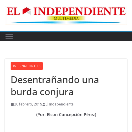
Skip
to
content
INTERNACIONALES
Desentrañando una
burda conjura
20 febrero, 2019
El Independiente
(Por: Elson Concepción Pérez)