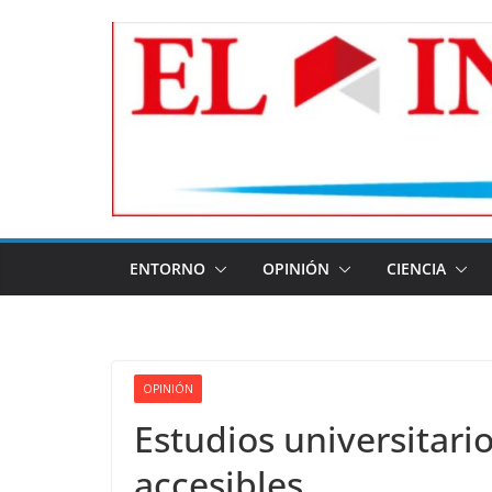
Skip
to
content
ENTORNO
OPINIÓN
CIENCIA
OPINIÓN
Estudios universitari
accesibles