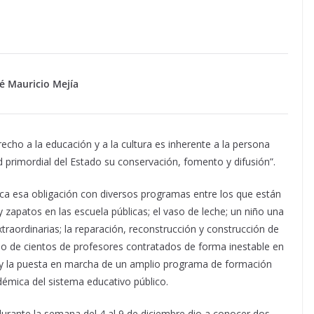
é Mauricio Mejía
recho a la educación y a la cultura es inherente a la persona
d primordial del Estado su conservación, fomento y difusión”.
ica esa obligación con diversos programas entre los que están
 zapatos en las escuela públicas; el vaso de leche; un niño una
raordinarias; la reparación, reconstrucción y construcción de
ario de cientos de profesores contratados de forma inestable en
 la puesta en marcha de un amplio programa de formación
émica del sistema educativo público.
urante la semana del 4 al 9 de diciembre dio a conocer dos