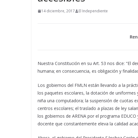
14 diciembre, 2017
El Independiente
Ren
Nuestra Constitución en su Art. 53 nos dice: “El de
humana; en consecuencia, es obligación y finalida
Los gobiernos del FMLN están llevando a la práct
los paquetes escolares, la dotación de uniformes y
niña una computadora; la suspensión de cuotas ext
centros escolares; el traslado a plazas de ley sal
los gobiernos de ARENA por el programa EDUCO y
docente que constantemente eleva la calidad acad
Ahora, el gobierno del Presidente Sánchez Cerén d