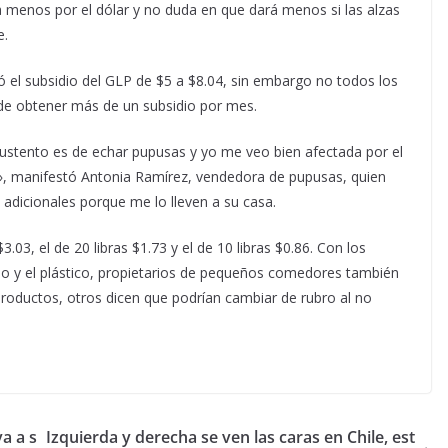
la menos por el dólar y no duda en que dará menos si las alzas
e.
ó el subsidio del GLP de $5 a $8.04, sin embargo no todos los
de obtener más de un subsidio por mes.
 sustento es de echar pupusas y yo me veo bien afectada por el
», manifestó Antonia Ramírez, vendedora de pupusas, quien
 adicionales porque me lo lleven a su casa.
3.03, el de 20 libras $1.73 y el de 10 libras $0.86. Con los
no y el plástico, propietarios de pequeños comedores también
roductos, otros dicen que podrían cambiar de rubro al no
a a s
Izquierda y derecha se ven las caras en Chile, est