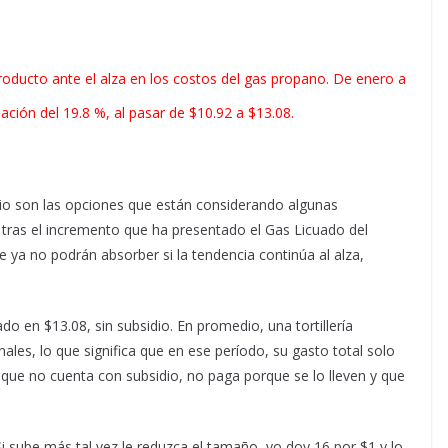
producto ante el alza en los costos del gas propano. De enero a
riación del 19.8 %, al pasar de $10.92 a $13.08.
recio son las opciones que están considerando algunas
 tras el incremento que ha presentado el Gas Licuado del
 ya no podrán absorber si la tendencia continúa al alza,
ado en $13.08, sin subsidio. En promedio, una tortillería
les, lo que significa que en ese período, su gasto total solo
que no cuenta con subsidio, no paga porque se lo lleven y que
Si sube más tal vez le reduzca el tamaño, yo doy 16 por $1 y lo