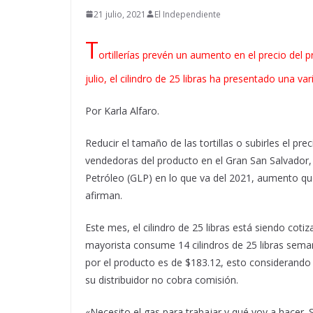
21 julio, 2021
El Independiente
T
ortillerías prevén un aumento en el precio del 
julio, el cilindro de 25 libras ha presentado una va
Por Karla Alfaro.
Reducir el tamaño de las tortillas o subirles el p
vendedoras del producto en el Gran San Salvador,
Petróleo (GLP) en lo que va del 2021, aumento que
afirman.
Este mes, el cilindro de 25 libras está siendo cotiz
mayorista consume 14 cilindros de 25 libras semana
por el producto es de $183.12, esto considerando 
su distribuidor no cobra comisión.
«Necesito el gas para trabajar y qué voy a hacer. 