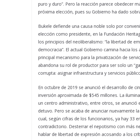
puro y duro”. Pero la reacción parece obedecer más
próxima elección, pues su Gobierno ha dado sobra
Bukele defiende una causa noble solo por conveni
elección como presidente, en la Fundación Heritag
los principios del neoliberalismo: “la libertad de e
democracia”. El actual Gobierno camina hacia los
principal mecanismo para la privatización de servi
abandona su rol de productor para ser solo un “ga
corrupta: asignar infraestructura y servicios públic
En octubre de 2019 se anunció el desarrollo de ci
inversión aproximada de $545 millones. La ilumina
un centro administrativo, entre otros, se anunció
detuvo. Pero se acaba de anunciar nuevamente la a
cual, según cifras de los funcionarios, ya hay 3
contradictorio. Desterrar el nepotismo con más nep
hablar de libertad de expresión acosando a los cr