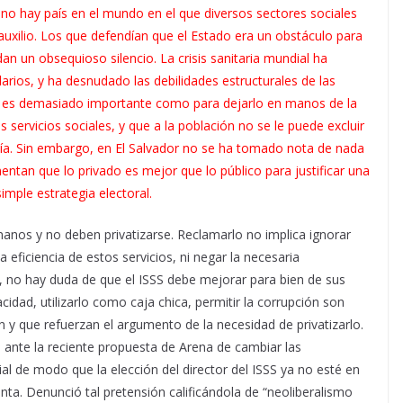
no hay país en el mundo en el que diversos sectores sociales
auxilio. Los que defendían que el Estado era un obstáculo para
dan un obsequioso silencio. La crisis sanitaria mundial ha
arios, y ha desnudado las debilidades estructurales de las
ud es demasiado importante como para dejarlo en manos de la
 servicios sociales, y que a la población no se le puede excluir
mía. Sin embargo, en El Salvador no se ha tomado nota de nada
ntan que lo privado es mejor que lo público para justificar una
imple estrategia electoral.
anos y no deben privatizarse. Reclamarlo no implica ignorar
la eficiencia de estos servicios, ni negar la necesaria
o, no hay duda de que el ISSS debe mejorar para bien de sus
cidad, utilizarlo como caja chica, permitir la corrupción son
 y que refuerzan el argumento de la necesidad de privatizarlo.
e ante la reciente propuesta de Arena de cambiar las
al de modo que la elección del director del ISSS ya no esté en
unta. Denunció tal pretensión calificándola de “neoliberalismo