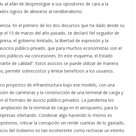
 al afán de desprestigiar a sus opositores de cara a la
dos signos de alinearse al neoliberalismo.
encia. En el primero de los dos discursos que ha dado desde su
e el 13 de marzo del año pasado, se declaró fiel seguidor de
mpresa, el gobierno limitado, la libertad de expresión y la
 asocios público-privado, que para muchos economistas son el
cios públicos vía concesiones. En este esquema, el Estado
rante de calidad”. Estos asocios se puede utilizar de manera
os, permitir sobrecostos y limitar beneficios a los usuarios.
nco proyectos de infraestructura bajo ese modelo, con una
ción de carreteras y la construcción de una terminal de carga y
 en el formato de asocio público-privados. La pandemia los
mpliación de la terminal de carga en el aeropuerto, para lo
3 empresas ofertando. Condenar algo haciendo lo mismo es
otismo, criticar la corrupción sin rendir cuentas de lo gastado,
íticos del Gobierno es tan incoherente como rechazar un intento