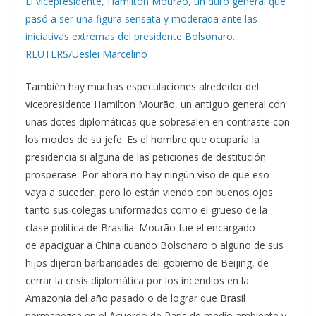
El vicepresidente, Hamilton Mourao, un duro general que
pasó a ser una figura sensata y moderada ante las
iniciativas extremas del presidente Bolsonaro.
REUTERS/Ueslei Marcelino
También hay muchas especulaciones alrededor del
vicepresidente Hamilton Mourão, un antiguo general con
unas dotes diplomáticas que sobresalen en contraste con
los modos de su jefe. Es el hombre que ocuparía la
presidencia si alguna de las peticiones de destitución
prosperase. Por ahora no hay ningún viso de que eso
vaya a suceder, pero lo están viendo con buenos ojos
tanto sus colegas uniformados como el grueso de la
clase política de Brasilia. Mourão fue el encargado
de apaciguar a China cuando Bolsonaro o alguno de sus
hijos dijeron barbaridades del gobierno de Beijing, de
cerrar la crisis diplomática por los incendios en la
Amazonia del año pasado o de lograr que Brasil
permanezca en el Acuerdo de París de medio ambiente y