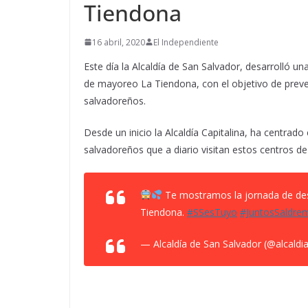
Tiendona
16 abril, 2020
El Independiente
Este día la Alcaldía de San Salvador, desarrolló u
de mayoreo La Tiendona, con el objetivo de preve
salvadoreños.
Desde un inicio la Alcaldía Capitalina, ha centrado
salvadoreños que a diario visitan estos centros d
Te mostramos la jornada de des
Tiendona.
#SSesTuyo
#JuntosSaldre
— Alcaldía de San Salvador (@alcaldi