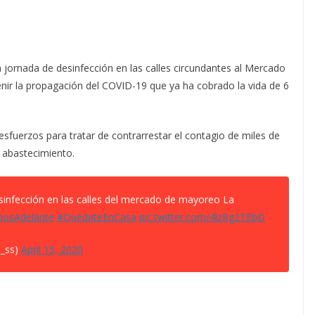
na jornada de desinfección en las calles circundantes al Mercado
nir la propagación del COVID-19 que ya ha cobrado la vida de 6
 esfuerzos para tratar de contrarrestar el contagio de miles de
e abastecimiento.
infección en las calles del mercado de mayoreo La
mosAdelante
#QuédateEnCasa
pic.twitter.com/4lzRg2TEbD
a_ss)
April 15, 2020