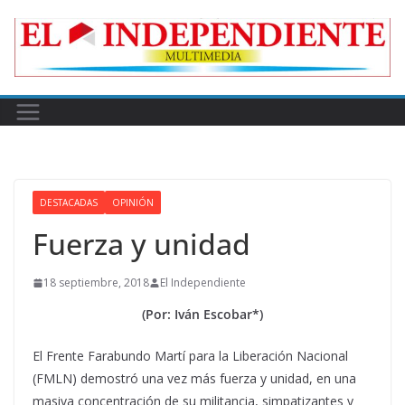
Skip
to
content
DESTACADAS
OPINIÓN
Fuerza y unidad
18 septiembre, 2018
El Independiente
(Por: Iván Escobar*)
El Frente Farabundo Martí para la Liberación Nacional
(FMLN) demostró una vez más fuerza y unidad, en una
masiva concentración de su militancia, simpatizantes y