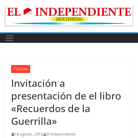
Skip
to
content
CULTURA
Invitación a
presentación de el libro
«Recuerdos de la
Guerrilla»
18 agosto, 2018
El Independiente