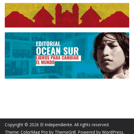
Copyright © 2026
El Independiente
. All rights reserved.
Theme:
ColorMag Pro
by ThemeGrill. Powered by
WordPress
.