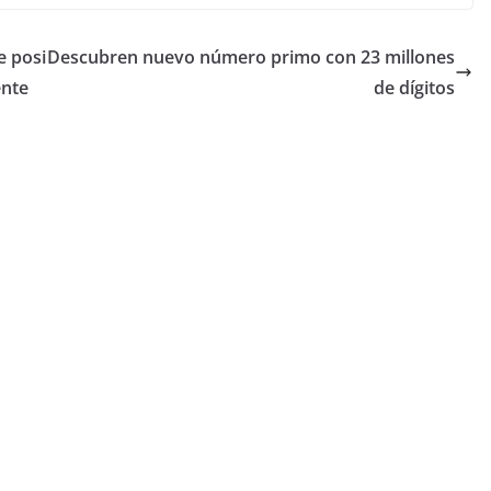
e posi
Descubren nuevo número primo con 23 millones
ente
de dígitos