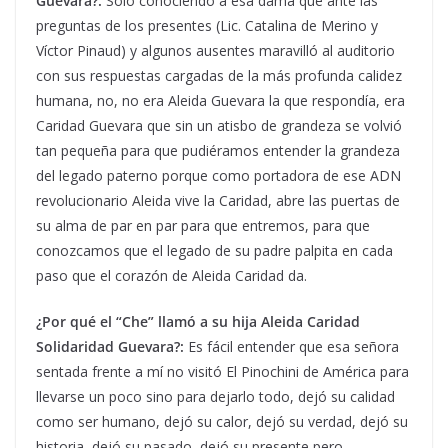
Guevara?:
Sólo conociendo a esa dama que ante las
preguntas de los presentes (Lic. Catalina de Merino y
Víctor Pinaud) y algunos ausentes maravilló al auditorio
con sus respuestas cargadas de la más profunda calidez
humana, no, no era Aleida Guevara la que respondía, era
Caridad Guevara que sin un atisbo de grandeza se volvió
tan pequeña para que pudiéramos entender la grandeza
del legado paterno porque como portadora de ese ADN
revolucionario Aleida vive la Caridad, abre las puertas de
su alma de par en par para que entremos, para que
conozcamos que el legado de su padre palpita en cada
paso que el corazón de Aleida Caridad da.
¿Por qué el “Che” llamó a su hija Aleida Caridad
Solidaridad Guevara?:
Es fácil entender que esa señora
sentada frente a mí no visitó El Pinochini de América para
llevarse un poco sino para dejarlo todo, dejó su calidad
como ser humano, dejó su calor, dejó su verdad, dejó su
historia, dejó su pasado, dejó su presente pero