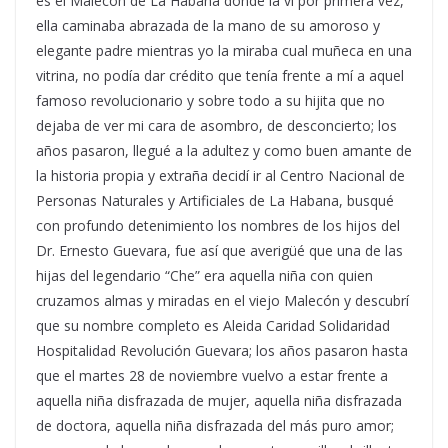
es el Malecón de La Habana donde la vi por primera vez,
ella caminaba abrazada de la mano de su amoroso y
elegante padre mientras yo la miraba cual muñeca en una
vitrina, no podía dar crédito que tenía frente a mí a aquel
famoso revolucionario y sobre todo a su hijita que no
dejaba de ver mi cara de asombro, de desconcierto; los
años pasaron, llegué a la adultez y como buen amante de
la historia propia y extraña decidí ir al Centro Nacional de
Personas Naturales y Artificiales de La Habana, busqué
con profundo detenimiento los nombres de los hijos del
Dr. Ernesto Guevara, fue así que averigüé que una de las
hijas del legendario “Che” era aquella niña con quien
cruzamos almas y miradas en el viejo Malecón y descubrí
que su nombre completo es Aleida Caridad Solidaridad
Hospitalidad Revolución Guevara; los años pasaron hasta
que el martes 28 de noviembre vuelvo a estar frente a
aquella niña disfrazada de mujer, aquella niña disfrazada
de doctora, aquella niña disfrazada del más puro amor;