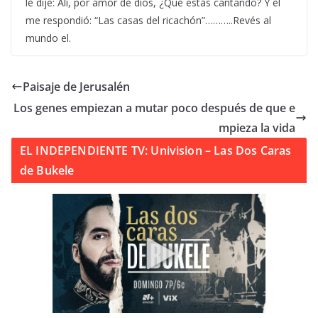
le dije: Alí, por amor de dios, ¿Qué estás cantando? Y él
me respondió: “Las casas del ricachón”………..Revés al
mundo el.
Paisaje de Jerusalén
Los genes empiezan a mutar poco después de que e
mpieza la vida
EL INDEPENDIENTE TV: Univision – Las Dos Caras
de Bukele