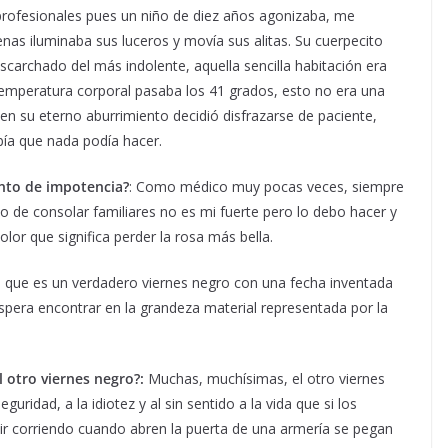
 profesionales pues un niño de diez años agonizaba, me
enas iluminaba sus luceros y movía sus alitas.
Su cuerpecito
scarchado del más indolente, aquella sencilla habitación era
 temperatura corporal pasaba los 41 grados, esto no era una
en su eterno aburrimiento decidió disfrazarse de paciente,
bía que nada podía hacer.
nto de impotencia?
: Como médico muy pocas veces, siempre
eso de consolar familiares no es mi fuerte pero lo debo hacer y
lor que significa perder la rosa más bella.
 que es un verdadero viernes negro con una fecha inventada
pera encontrar en la grandeza material representada por la
l otro viernes negro?:
Muchas, muchísimas, el otro viernes
ridad, a la idiotez y al sin sentido a la vida que si los
alir corriendo cuando abren la puerta de una armería se pegan