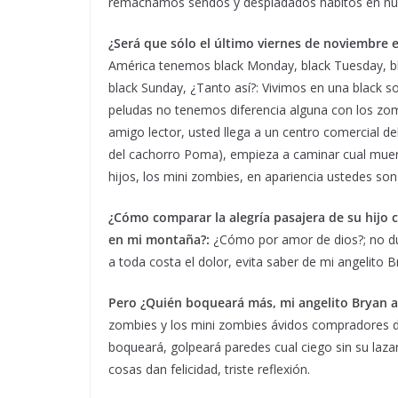
remachamos sendos y despiadados hábitos en nue
¿Será que sólo el último viernes de noviembre e
América tenemos black Monday, black Tuesday, bla
black Sunday, ¿Tanto así?: Vivimos en una black s
peludas no tenemos diferencia alguna con los zom
amigo lector, usted llega a un centro comercial d
del cachorro Poma), empieza a caminar cual muert
hijos, los mini zombies, en apariencia ustedes son l
¿Cómo comparar la alegría pasajera de su hijo 
en mi montaña?:
¿Cómo por amor de dios?; no dudo
a toda costa el dolor, evita saber de mi angelito
Pero ¿Quién boqueará más, mi angelito Bryan a 
zombies y los mini zombies ávidos compradores de
boqueará, golpeará paredes cual ciego sin su laza
cosas dan felicidad, triste reflexión.