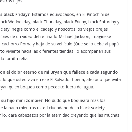
stros hijos.
s black Friday?:
Estamos equivocados, en El Pinochini de
ck Wednesday, black Thursday, black Friday, black Saturday y
ociety, negra como el cadejo y nosotros los viejos orejas
bies de un video del re finado Michael Jackson, imagínese
el cachorro Poma y baja de su vehículo (Que se lo debe al papá
o viviente hacia las diferentes tiendas, lo acompañan sus
a familia feliz.
con el dolor eterno de mi Bryan que fallece a cada segundo
 que usted viva en ese El Salvador tipería, afeitado que evita
 Bryan quien boquea como pececito fuera del agua.
su hijo mini zombie?:
No dudo que boqueará más los
 la nada mientras usted ciudadano de la black society
rillo, dará cabezazos por la eternidad creyendo que las muchas