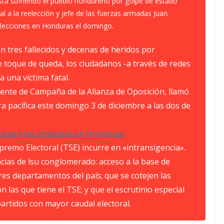
stá sufriendo el pueblo hondureño por golpe de estado
al a la reelección y jefe de las fuerzas armadas Juan
elecciones en Honduras el domingo.
 tres fallecidos y decenas de heridos por
 toque de queda, los ciudadanos -a través de redes
 una víctima fatal.
ente de Campaña de la Alianza de Oposición, llamó
a pacífica este domingo 3 de diciembre a las dos de
 siguen las protestas en Honduras
remo Electoral (TSE) incurre en «intransigencia».
cias de lsu conglomerado: acceso a la base de
res departamentos del país; que se cotejen las
on las que tiene el TSE; y que el escrutinio especial
 partidos con mayor caudal electoral.