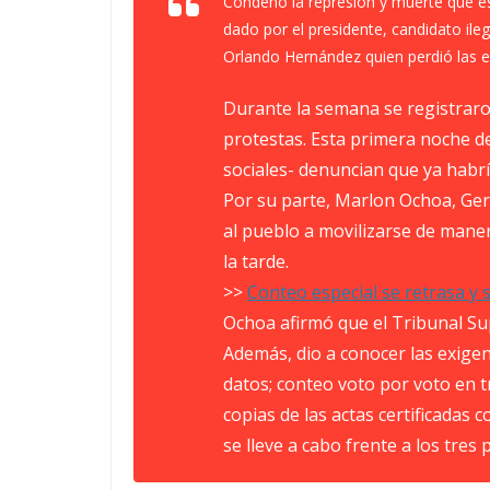
Condeno la represión y muerte que e
dado por el presidente, candidato ileg
Orlando Hernández quien perdió las 
Durante la semana se registraron
protestas. Esta primera noche de
sociales- denuncian que ya habría
Por su parte, Marlon Ochoa, Ger
al pueblo a movilizarse de maner
la tarde.
>>
Conteo especial se retrasa y
Ochoa afirmó que el Tribunal Sup
Además, dio a conocer las exigen
datos; conteo voto por voto en t
copias de las actas certificadas c
se lleve a cabo frente a los tres