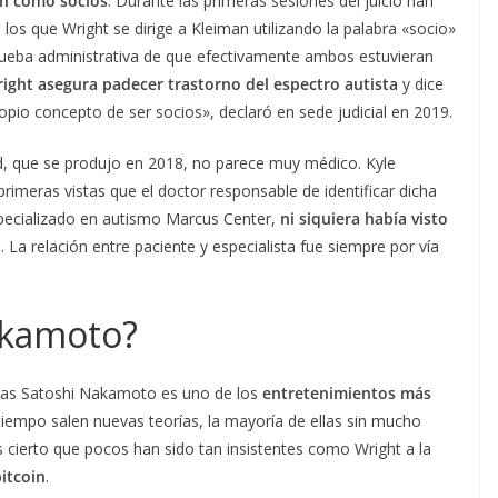
n como socios
. Durante las primeras sesiones del juicio han
n los que Wright se dirige a Kleiman utilizando la palabra «socio»
ueba administrativa de que efectivamente ambos estuvieran
ight asegura padecer trastorno del espectro autista
y dice
opio concepto de ser socios», declaró en sede judicial en 2019.
d, que se produjo en 2018, no parece muy médico. Kyle
imeras vistas que el doctor responsable de identificar dicha
especializado en autismo Marcus Center,
ni siquiera había visto
o
. La relación entre paciente y especialista fue siempre por vía
akamoto?
lias Satoshi Nakamoto es uno de los
entretenimientos más
tiempo salen nuevas teorías, la mayoría de ellas sin mucho
s cierto que pocos han sido tan insistentes como Wright a la
itcoin
.