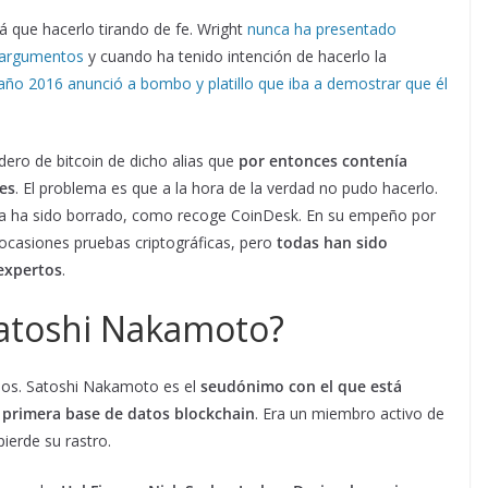
á que hacerlo tirando de fe. Wright
nunca ha presentado
s argumentos
y cuando ha tenido intención de hacerlo la
 año 2016 anunció a bombo y platillo que iba a demostrar que él
ero de bitcoin de dicho alias que
por entonces contenía
res
. El problema es que a la hora de la verdad no pudo hacerlo.
 ya ha sido borrado, como recoge CoinDesk. En su empeño por
 ocasiones pruebas criptográficas, pero
todas han sido
expertos
.
Satoshi Nakamoto?
emos. Satoshi Nakamoto es el
seudónimo con el que está
la primera base de datos blockchain
. Era un miembro activo de
ierde su rastro.