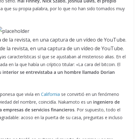
ho serlo.
Hal Finney, Nick Szabo, Joshua Davis, el propio
a que su propia palabra, por lo que no han sido tomados muy
e la revista, en una captura de un vídeo de YouTube.
s características sí que se ajustaban al misterioso alias. En el
 en la que había un críptico titular: «La cara del bitcoin. El
su
interior se entrevistaba a un hombre llamado Dorian
aponesa que vivía en
California
se convirtió en un fenómeno
obviedad del nombre, coincidía. Nakamoto es un
ingeniero de
 empresas de servicios financieros
. Por supuesto, todo el
radable: acoso en la puerta de su casa, preguntas e incluso