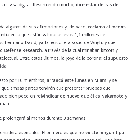
e la divisa digital. Resumiendo mucho,
dice estar detrás del
a algunas de sus afirmaciones y, de paso,
reclama al menos
uantía en la que están valoradas esos 1,1 millones de
 hermano David, ya fallecido, era socio de Wright y que
fo Defense Research
, a través de la cual minaban bitcoin y
lectual. Entre estos últimos, la joya de la corona: el
supuesto
vida
.
uesto por 10 miembros,
arrancó este lunes en Miami
y se
s que ambas partes tendrán que presentar pruebas que
dado bien poco en
reivindicar de nuevo que él es Nakamoto
y
iman.
 se prolongará al menos durante 3 semanas
onsidera esenciales. El primero es que
no existe ningún tipo