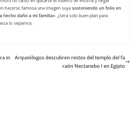
kamoto no tardó en quitarse el muerto de encima y negar
 en hacerse famosa una imagen suya
sosteniendo un folio en
ha hecho daño a mi familia»
. ¿Será solo buen plan para
unca lo sepamos.
ra in
Arqueólogos descubren restos del templo del fa
raón Nectanebo I en Egipto