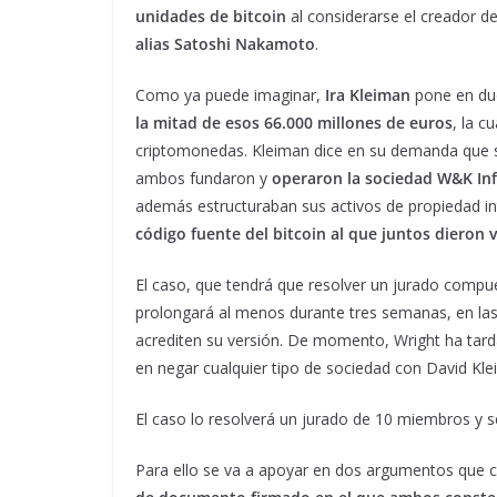
unidades de bitcoin
al considerarse el creador d
alias Satoshi Nakamoto
.
Como ya puede imaginar,
Ira Kleiman
pone en dud
la mitad de esos 66.000 millones de euros
, la c
criptomonedas. Kleiman dice en su demanda que su
ambos fundaron y
operaron la sociedad W&K In
además estructuraban sus activos de propiedad inte
código fuente del bitcoin al que juntos dieron 
El caso, que tendrá que resolver un jurado comp
prolongará al menos durante tres semanas, en la
acrediten su versión. De momento, Wright ha tar
en negar cualquier tipo de sociedad con David Kle
El caso lo resolverá un jurado de 10 miembros y
Para ello se va a apoyar en dos argumentos que c