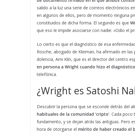
de documento firmado en el que ambos conste
salido a la luz una serie de correos electrónicos e
en algunos de ellos, pero de momento ninguna pr
constituidos de dicha forma. El segundo es que
Wr
que eso le impide asociarse con nadie: «Odio el pr
Lo cierto es que el diagnóstico de esa enfermeda
Rosche, abogado de Kleiman, ha afirmado en las pr
dolencia, Ami Klin, que es el director del centro 
en persona a Wright cuando hizo el diagnóstic
telefónica.
¿Wright es Satoshi N
Descubrir la persona que se esconde detrás del a
habituales de la comunidad ‘cripto’
. Cada poco 
fundamento, y se dejan atrás las antiguas. Pero e
hora de otorgarse el
mérito de haber creado el b