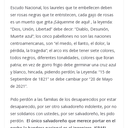
Escudo Nacional, los laureles que te embellecen deben
ser rosas negras que te entristecen, cada gajo de rosas
es un muerto que grita ¡Sáquenme de aquí! , la leyenda:
“Dios, Unión, Libertad” debe decir: “Diablo, Desunión,
Muerte azul”; los cinco pabellones no son las naciones
centroamericanas, son “el miedo, el llanto, el dolor, la
pérdida, la tragedia”; el arco iris debe tener siete colores,
todos negros, diferentes tonalidades, colores que lloran
patria; en vez de gorro frigio debe germinar una cruz azul
y blanco, hincada, pidiendo perdón; la Leyenda: “15 de
Septiembre de 1821” se debe cambiar por “20 de Mayo
de 2021”.
Pido perdón a las familias de los desaparecidos por estar
desaparecido, por ser otro salvadoreño indolente, por no
ser solidarios con ustedes, por ser salvadoreño, les pido
perdón.
El único salvadoreño que merece portar en el
pecho la bandera nacional es el ingeniero ISRAEL