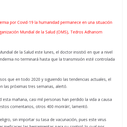
emia por Covid-19 la humanidad permanece en una situación
 Organización Mundial de la Salud (OMS), Tedros Adhanom
ndial de la Salud este lunes, el doctor insistió en que a nivel
pandemia no terminará hasta que la transmisión esté controlada
s que en todo 2020 y siguiendo las tendencias actuales, el
 las próximas tres semanas, alertó.
 esta mañana, casi mil personas han perdido la vida a causa
 estos comentarios, otros 400 morirán’, lamentó.
eligro, sin importar su tasa de vacunación, pues este virus
 ineficaces las herramientas para su control; lo cual nos