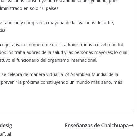
de las vacunas constituye una escandalosa desigualdad, pues
dministrado en solo 10 países.
 fabrican y compran la mayoría de las vacunas del orbe,
ial.
a equitativa, el número de dosis administradas a nivel mundial
odos los trabajadores de la salud y las personas mayores; lo cual
stuvo el funcionario del organismo internacional.
 se celebra de manera virtual la 74 Asamblea Mundial de la
a y prevenir la próxima construyendo un mundo más sano, más
desig
Enseñanzas de Chalchuapa
”, al