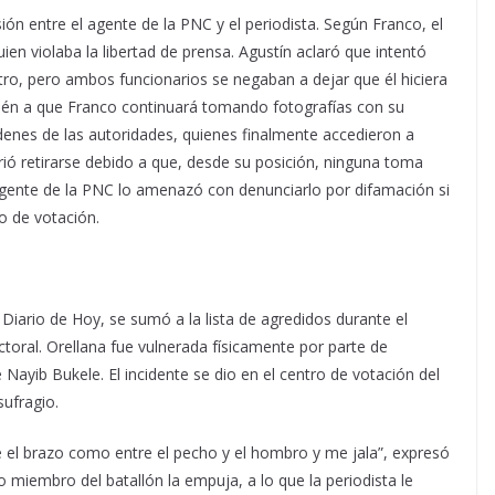
sión entre el agente de la PNC y el periodista. Según Franco, el
uien violaba la libertad de prensa. Agustín aclaró que intentó
ro, pero ambos funcionarios se negaban a dejar que él hiciera
bién a que Franco continuará tomando fotografías con su
órdenes de las autoridades, quienes finalmente accedieron a
rió retirarse debido a que, desde su posición, ninguna toma
 agente de la PNC lo amenazó con denunciarlo por difamación si
ro de votación.
l Diario de Hoy, se sumó a la lista de agredidos durante el
ctoral. Orellana fue vulnerada físicamente por parte de
Nayib Bukele. El incidente se dio en el centro de votación del
sufragio.
e el brazo como entre el pecho y el hombro y me jala”, expresó
 miembro del batallón la empuja, a lo que la periodista le