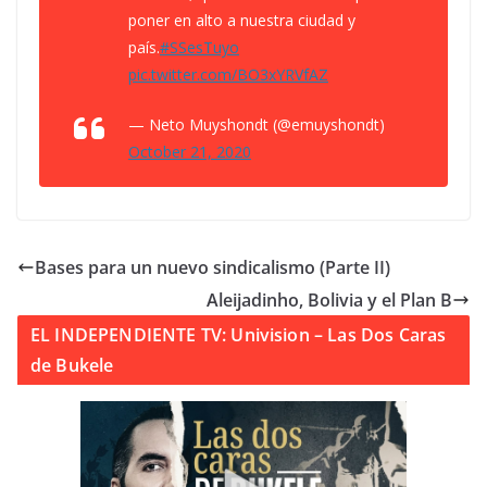
poner en alto a nuestra ciudad y
país.
#SSesTuyo
pic.twitter.com/BO3xYRVfAZ
— Neto Muyshondt (@emuyshondt)
October 21, 2020
Bases para un nuevo sindicalismo (Parte II)
Aleijadinho, Bolivia y el Plan B
EL INDEPENDIENTE TV: Univision – Las Dos Caras
de Bukele