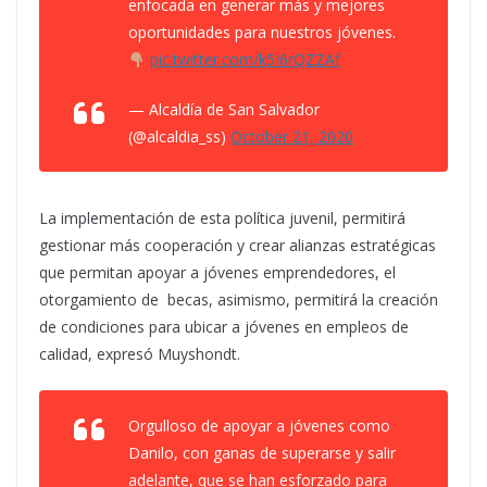
enfocada en generar más y mejores
oportunidades para nuestros jóvenes.
pic.twitter.com/k5I6rQZZAf
— Alcaldía de San Salvador
(@alcaldia_ss)
October 21, 2020
La implementación de esta política juvenil, permitirá
gestionar más cooperación y crear alianzas estratégicas
que permitan apoyar a jóvenes emprendedores, el
otorgamiento de becas, asimismo, permitirá la creación
de condiciones para ubicar a jóvenes en empleos de
calidad, expresó Muyshondt.
Orgulloso de apoyar a jóvenes como
Danilo, con ganas de superarse y salir
adelante, que se han esforzado para