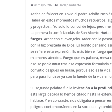
20 mayo, 2020
El Independiente
Acaba de fallecer en Tokio el padre Adolfo Nicolás
Habrá en estos momentos muchos recuerdos, algun
y proyectos… Yo solo lo conocí de lejos, pero me 
La primera la tomó Nicolás de San Alberto Hurtad
fuegos.
Arder con el evangelio. Arder con la pasió
con la luz prestada de Dios. Es bonito pensarlo as
se refiere esta expresión. Es más bien el fuego q
miembros ateridos. Fuego que es palabra, mesa c
eso se podía intuir tras esa expresión formulada
convirtió después en brasa, porque eso es la vid
pero para fundirse ya con la fuente de la vida en 
Su segunda palabra fue la
invitación a la profun
esta larga década lo hemos citado hasta la extenu
hablase. Y en contraste, nos obligaba a pensar en 
peligros contemporáneos en la sociedad -y también