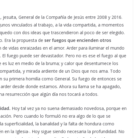
, jesuita, General de la Compañía de Jesús entre 2008 y 2016.
os vinculados al trabajo, a la vida compartida, a momentos
quedo con dos ideas que trascendieron al poco de ser elegido.
o. Era la propuesta de
ser fuegos que encienden otros
n de vidas enraizadas en el amor. Arder para iluminar el mundo
í. El fuego puede ser devastador. Pero no es ese el fuego al que
ue es luz en medio de la bruma; y calor que desentumece los
ompartida, y mirada ardiente de un Dios que nos ama. Todo
 en su primera homilía como General. Su fuego de entonces se
a, arder desde donde estamos. Ahora su llama se ha apagado,
una resurrección que algún día nos tocará a todos.
didad.
Hoy tal vez ya no suena demasiado novedosa, porque en
ación. Pero cuando lo formuló no era algo de lo que se
la superficialidad, la banalidad y la falta de hondura como
 en la Iglesia-. Hoy sigue siendo necesaria la profundidad. No