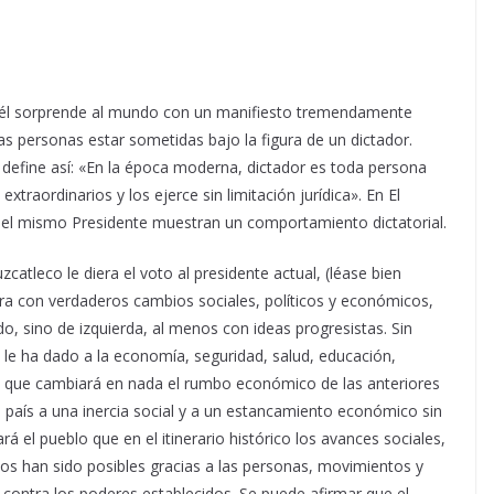
de él sorprende al mundo con un manifiesto tremendamente
las personas estar sometidas bajo la figura de un dictador.
o define así: «En la época moderna, dictador es toda persona
xtraordinarios y los ejerce sin limitación jurídica». En El
y el mismo Presidente muestran un comportamiento dictatorial.
catleco le diera el voto al presidente actual, (léase bien
ñara con verdaderos cambios sociales, políticos y económicos,
, sino de izquierda, al menos con ideas progresistas. Sin
e ha dado a la economía, seguridad, salud, educación,
ce que cambiará en nada el rumbo económico de las anteriores
 país a una inercia social y a un estancamiento económico sin
rá el pueblo que en el itinerario histórico los avances sociales,
ficos han sido posibles gracias a las personas, movimientos y
contra los poderes establecidos. Se puede afirmar que el