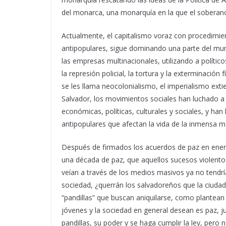
del monarca, una monarquía en la que el soberano 
Actualmente, el capitalismo voraz con procedimien
antipopulares, sigue dominando una parte del mund
las empresas multinacionales, utilizando a polít
la represión policial, la tortura y la exterminación
se les llama neocolonialismo, el imperialismo ex
Salvador, los movimientos sociales han luchado a l
económicas, políticas, culturales y sociales, y ha
antipopulares que afectan la vida de la inmensa m
Después de firmados los acuerdos de paz en ener
una década de paz, que aquellos sucesos violento
veían a través de los medios masivos ya no tendría
sociedad, ¿querrán los salvadoreños que la ciuda
“pandillas” que buscan aniquilarse, como plantea
jóvenes y la sociedad en general desean es paz, j
pandillas, su poder y se haga cumplir la ley, pero 