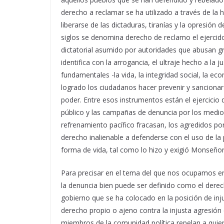
derecho a reclamar se ha utilizado a través de la
liberarse de las dictaduras, tiranías y la opresió
siglos se denomina derecho de reclamo el ejercid
dictatorial asumido por autoridades que abusan g
identifica con la arrogancia, el ultraje hecho a la j
fundamentales -la vida, la integridad social, la e
logrado los ciudadanos hacer prevenir y sancionar 
poder. Entre esos instrumentos están el ejercicio d
público y las campañas de denuncia por los med
refrenamiento pacífico fracasan, los agredidos por 
derecho inalienable a defenderse con el uso de la
forma de vida, tal como lo hizo y exigió Monseño
Para precisar en el tema del que nos ocupamos en 
la denuncia bien puede ser definido como el dere
gobierno que se ha colocado en la posición de in
derecho propio o ajeno contra la injusta agresión de
miembros de la comunidad política repelan a quien