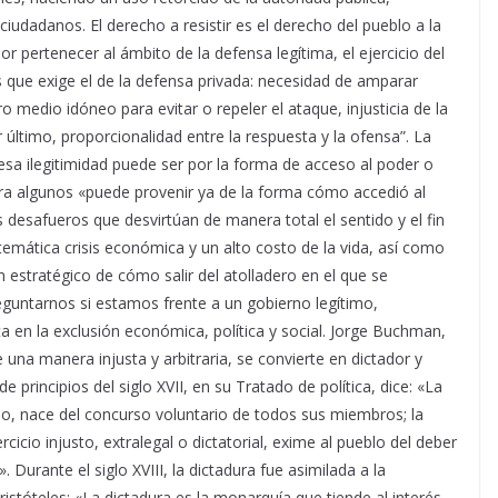
ciudadanos. El derecho a resistir es el derecho del pueblo a la
r pertenecer al ámbito de la defensa legítima, el ejercicio del
s que exige el de la defensa privada: necesidad de amparar
ro medio idóneo para evitar o repeler el ataque, injusticia de la
r último, proporcionalidad entre la respuesta y la ofensa”. La
esa ilegitimidad puede ser por la forma de acceso al poder o
ara algunos «puede provenir ya de la forma cómo accedió al
 desafueros que desvirtúan de manera total el sentido y el fin
stemática crisis económica y un alto costo de la vida, así como
 estratégico de cómo salir del atolladero en el que se
eguntarnos si estamos frente a un gobierno legítimo,
 en la exclusión económica, política y social. Jorge Buchman,
e una manera injusta y arbitraria, se convierte en dictador y
e principios del siglo XVII, en su Tratado de política, dice: «La
o, nace del concurso voluntario de todos sus miembros; la
cicio injusto, extralegal o dictatorial, exime al pueblo del deber
». Durante el siglo XVIII, la dictadura fue asimilada a la
ristóteles: «La dictadura es la monarquía que tiende al interés