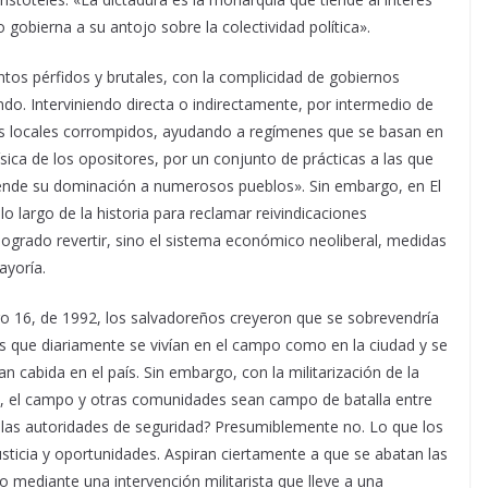
gobierna a su antojo sobre la colectividad política».
tos pérfidos y brutales, con la complicidad de gobiernos
o. Interviniendo directa o indirectamente, por intermedio de
icos locales corrompidos, ayudando a regímenes que se basan en
 física de los opositores, por un conjunto de prácticas a las que
tiende su dominación a numerosos pueblos». Sin embargo, en El
o largo de la historia para reclamar reivindicaciones
n logrado revertir, sino el sistema económico neoliberal, medidas
ayoría.
o 16, de 1992, los salvadoreños creyeron que se sobrevendría
s que diariamente se vivían en el campo como en la ciudad y se
n cabida en el país. Sin embargo, con la militarización de la
d, el campo y otras comunidades sean campo de batalla entre
n las autoridades de seguridad? Presumiblemente no. Lo que los
usticia y oportunidades. Aspiran ciertamente a que se abatan las
no mediante una intervención militarista que lleve a una