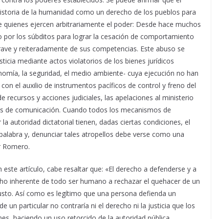
 historia de la humanidad como un derecho de los pueblos para
n de quienes ejercen arbitrariamente el poder: Desde hace muchos
o por los súbditos para lograr la cesación de comportamiento
rave y reiteradamente de sus competencias. Este abuso se
usticia mediante actos violatorios de los bienes jurídicos
conomía, la seguridad, el medio ambiente- cuya ejecución no han
con el auxilio de instrumentos pacíficos de control y freno del
e recursos y acciones judiciales, las apelaciones al ministerio
ios de comunicación. Cuando todos los mecanismos de
la autoridad dictatorial tienen, dadas ciertas condiciones, el
 palabra y, denunciar tales atropellos debe verse como una
r Romero.
este artículo, cabe resaltar que: «El derecho a defenderse y a
cho inherente de todo ser humano a rechazar el quehacer de un
justo. Así como es legítimo que una persona defienda un
 un particular no contraría ni el derecho ni la justicia que los
es, haciendo un uso retorcido de la autoridad pública,