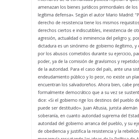
amenazan los bienes jurídicos primordiales de los 
legítima defensa». Según el autor Mario Madrid: “Po
derecho de resistencia tiene los mismos requisito
derechos ciertos e indiscutibles, inexistencia de ot
agresión, actualidad o inminencia del peligro y, po
dictadura es un sinónimo de gobierno ilegítimo, y 
por los abusos cometidos durante su ejercicio, p
poder, ya de la comisión de gravísimos y repetidos
de la autoridad. Para el caso del país, ante una si
endeudamiento público y lo peor, no existe un plan
encuentran los salvadoreños. Ahora bien, cabe pr
formalmente democrático que a su vez se sustenta
dice: «Si el gobierno rige los destinos del pueblo d
puede ser destituido». Juan Altusia, jurista alemán d
soberanía, en cuanto autoridad suprema del Estad
autoridad del gobierno arranca del pueblo, y su ejer
de obediencia y justifica la resistencia y la rebelión
monarquía rescatando las ideas de la Política de A