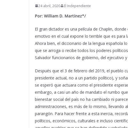
24 abril, 2020
El Independiente
Por: William D. Martínez*/
El gran dictador es una película de Chaplin, don
emotivo en el cual expone lo terrible que es para 
Ahora bien, el diccionario de la lengua española l
que se arroga o recibe todos los poderes políticos e
Salvador funcionarios de gobierno, del ejecutivo 
Después que el 3 de febrero del 2019, el pueblo cuz
presidente actual, no a un partido político), y so
se esperó que actuara como el presidente esperado
embargo, a casi un año de mandato el rumbo que l
bienestar social del país no ha cambiado ni pare
administraciones, es más de lo mismo, llevando al
parangón. Para hacer frente a esta inercia, recorda
políticos, económicos, culturales e incluso cientí
aquellos pueblos que se han defendido y rebelado 