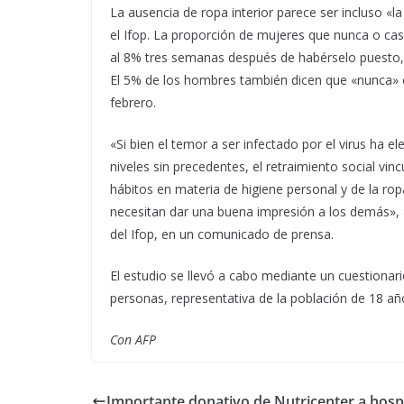
La ausencia de ropa interior parece ser incluso «l
el Ifop. La proporción de mujeres que nunca o ca
al 8% tres semanas después de habérselo puesto, 
El 5% de los hombres también dicen que «nunca» o
febrero.
«Si bien el temor a ser infectado por el virus ha 
niveles sin precedentes, el retraimiento social vin
hábitos en materia de higiene personal y de la ro
necesitan dar una buena impresión a los demás», af
del Ifop, en un comunicado de prensa.
El estudio se llevó a cabo mediante un cuestionari
personas, representativa de la población de 18 añ
Con AFP
Importante donativo de Nutricenter a hosp