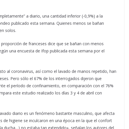
letamente” a diario, una cantidad inferior (-0,9%) a la
n sondeo publicado esta semana. Quienes menos se bañan
en solos.
ña proporción de franceses dice que se bañan con menos
 según una encuesta de Ifop publicada esta semana por el
esto al coronavirus, así como el lavado de manos repetido, han
eses. Pero sólo el 67% de los interrogados dijeron que
ante el período de confinamiento, en comparación con el 76%
para este estudio realizado los días 3 y 4 de abril con
 lavado diario es un fenómeno bastante masculino, que afecta
 de higiene se inculcaron en una época en la que el confort
 la ducha…) no estaba tan extendido», señalan los autores del