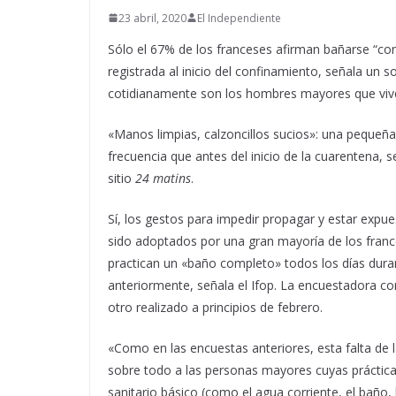
23 abril, 2020
El Independiente
Sólo el 67% de los franceses afirman bañarse “comp
registrada al inicio del confinamiento, señala u
cotidianamente son los hombres mayores que viv
«Manos limpias, calzoncillos sucios»: una peque
frecuencia que antes del inicio de la cuarentena,
sitio
24 matins
.
Sí, los gestos para impedir propagar y estar expu
sido adoptados por una gran mayoría de los franc
practican un «baño completo» todos los días dur
anteriormente, señala el Ifop. La encuestadora com
otro realizado a principios de febrero.
«Como en las encuestas anteriores, esta falta de
sobre todo a las personas mayores cuyas prácticas
sanitario básico (como el agua corriente, el baño,