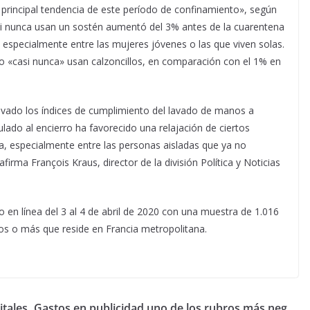
a principal tendencia de este período de confinamiento», según
si nunca usan un sostén aumentó del 3% antes de la cuarentena
especialmente entre las mujeres jóvenes o las que viven solas.
 «casi nunca» usan calzoncillos, en comparación con el 1% en
elevado los índices de cumplimiento del lavado de manos a
culado al encierro ha favorecido una relajación de ciertos
pa, especialmente entre las personas aisladas que ya no
irma François Kraus, director de la división Política y Noticias
o en línea del 3 al 4 de abril de 2020 con una muestra de 1.016
os o más que reside en Francia metropolitana.
itales
Gastos en publicidad uno de los rubros más neg