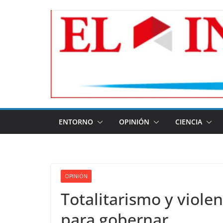
Skip
to
content
ENTORNO
OPINIÓN
CIENCIA
OPINIÓN
Totalitarismo y violen
para gobernar