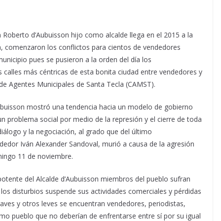
oberto d’Aubuisson hijo como alcalde llega en el 2015 a la
la, comenzaron los conflictos para cientos de vendedores
nicipio pues se pusieron a la orden del día los
 calles más céntricas de esta bonita ciudad entre vendedores y
de Agentes Municipales de Santa Tecla (CAMST).
Aubuisson mostró una tendencia hacia un modelo de gobierno
n problema social por medio de la represión y el cierre de toda
iálogo y la negociación, al grado que del último
ndedor Iván Alexander Sandoval, murió a causa de la agresión
omingo 11 de noviembre.
potente del Alcalde d’Aubuisson miembros del pueblo sufran
 los disturbios suspende sus actividades comerciales y pérdidas
raves y otros leves se encuentran vendedores, periodistas,
o pueblo que no deberían de enfrentarse entre sí por su igual