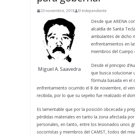
20 noviembre, 2018
El Independiente
Desde que ARENA con R
alcaldía de Santa Tec
ambulantes de dicho mu
enfrentamientos en las
miembros del Cuerpo 
Desde el principio d’
Miguel A. Saavedra
que busca solucionar u
fórmula basada en el d
enfrentamiento ocurrido el 8 de noviembre, el ve
recibida, por lo que su sepelio fue realizado el d
Es lamentable que por la posición obcecada y pre
pérdidas materiales en tanto la zona afectada por
personales, en tanto, entre los lesionados unos g
socorristas y miembros del CAMST, todos del mism