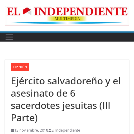
Skip
to
content
OPINIÓN
Ejército salvadoreño y el
asesinato de 6
sacerdotes jesuitas (III
Parte)
13 noviembre, 2018
El Independiente