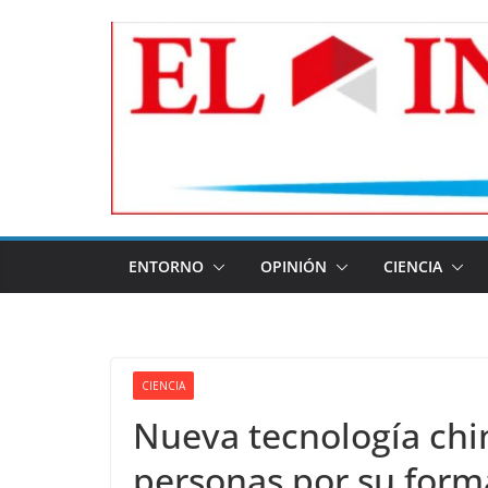
Skip
to
content
ENTORNO
OPINIÓN
CIENCIA
CIENCIA
Nueva tecnología chi
personas por su form