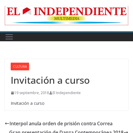
Skip
to
content
CULTURA
Invitación a curso
19 septiembre, 2018
El Independiente
Invitación a curso
Interpol anula orden de prisión contra Correa
Gran presentación de Danza Contemporánea 2018