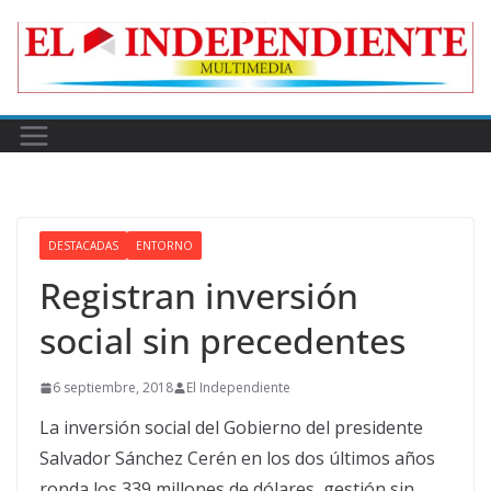
Skip
to
content
DESTACADAS
ENTORNO
Registran inversión
social sin precedentes
6 septiembre, 2018
El Independiente
La inversión social del Gobierno del presidente
Salvador Sánchez Cerén en los dos últimos años
ronda los 339 millones de dólares, gestión sin