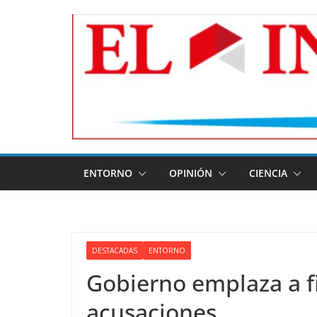
Skip
to
content
ENTORNO
OPINIÓN
CIENCIA
DESTACADAS
ENTORNO
Gobierno emplaza a f
acusaciones