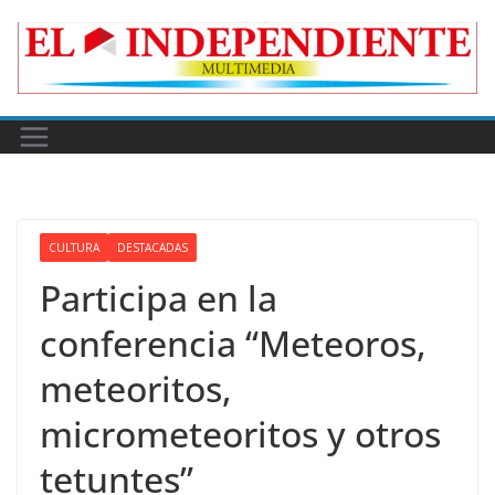
Skip
to
content
CULTURA
DESTACADAS
Participa en la
conferencia “Meteoros,
meteoritos,
micrometeoritos y otros
tetuntes”