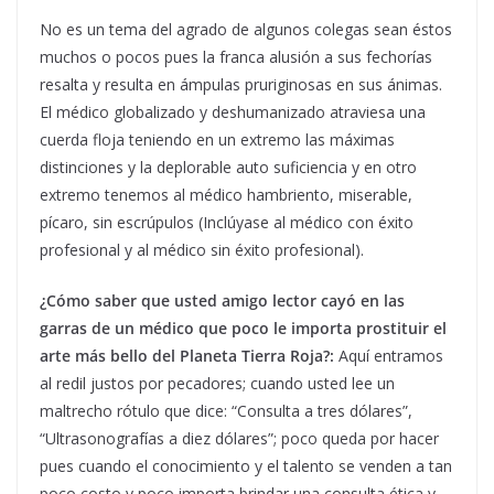
No es un tema del agrado de algunos colegas sean éstos
muchos o pocos pues la franca alusión a sus fechorías
resalta y resulta en ámpulas pruriginosas en sus ánimas.
El médico globalizado y deshumanizado atraviesa una
cuerda floja teniendo en un extremo las máximas
distinciones y la deplorable auto suficiencia y en otro
extremo tenemos al médico hambriento, miserable,
pícaro, sin escrúpulos (Inclúyase al médico con éxito
profesional y al médico sin éxito profesional).
¿Cómo saber que usted amigo lector cayó en las
garras de un médico que poco le importa prostituir el
arte más bello del Planeta Tierra Roja?:
Aquí entramos
al redil justos por pecadores; cuando usted lee un
maltrecho rótulo que dice: “Consulta a tres dólares”,
“Ultrasonografías a diez dólares”; poco queda por hacer
pues cuando el conocimiento y el talento se venden a tan
poco costo y poco importa brindar una consulta ética y