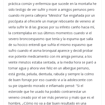
práctica común y enfermiza que sucede en la montaña he
sido testigo de ver sufrir y morir a amigos perrunos pero
cuando mi perra callejera “Ministra” fue engañada por un
psicópata al ofrecerle un manjar rebosante de veneno al
verla sufrir le di las gracias por su infinito cariño hacia mí,
la contemplaba en sus últimos momentos cuando vi el
severo broncoespasmo que tenía y la espuma que salía
de su hocico entendí que sufría el mismo espasmo que
sufro cuando el asma bronquial aparece y decidí probar
ese potente medicamento con mi amiga perruna; a los
veinte minutos estaba sentada, a la media hora se paró a
tomar agua y ahora vive feliz en un albergue perruno,
está gorda, peluda, dientuda, rabuda y siempre la colmo
de buen forraje por eso cuando vi a la adolescente con
su pie izquierdo morado e inflamado pensé: “Si el
esteroide que he usado ha podido contrarrestar un
veneno creado por el ser más perverso y malo que es el
hombre, ¿Cómo no va a dar buen resultado en una