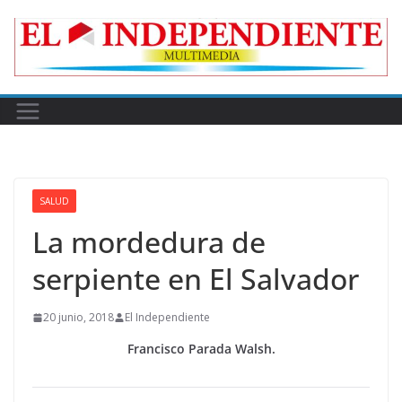
Skip
to
content
SALUD
La mordedura de
serpiente en El Salvador
20 junio, 2018
El Independiente
Francisco Parada Walsh.