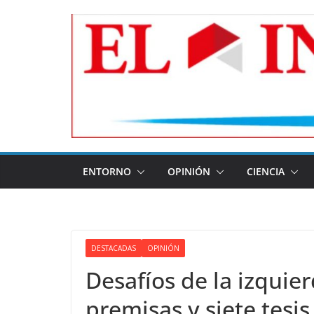
Skip
to
content
ENTORNO
OPINIÓN
CIENCIA
DESTACADAS
OPINIÓN
Desafíos de la izquie
premisas y siete tesi