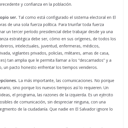
 precedente y confianza en la población.
ropio ser.
Tal como está configurado el sistema electoral en El
oras de una sola fuerza política. Para triunfar toda fuerza
anar un tercer período presidencial debe trabajar desde ya una
lianza estratégica debe ser, cómo en sus orígenes, de todos los
breros, intelectuales, juventud, enfermeras, médicos,
ada, vigilantes privados, policías, militares, amas de casa,
tes) tan amplia que le permita llamar a los “descarriados” y a
o, un pacto honesto enfrentar los tiempos venideros.
epciones.
La más importante, las comunicaciones. No porque
nario, sino porque los nuevos tiempos así lo requieren. Un
as ideas, el programa, las razones de la izquierda. Es un ejército
osibles de comunicación, sin despreciar ninguna, con una
egmento de la ciudadanía. Que nadie en El Salvador ignore lo