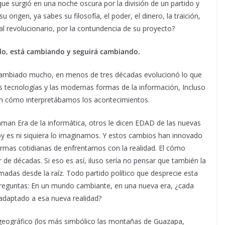
e surgió en una noche oscura por la división de un partido y
 origen, ya sabes su filosofía, el poder, el dinero, la traición,
al revolucionario, por la contundencia de su proyecto?
o, está cambiando y seguirá cambiando.
cambiado mucho, en menos de tres décadas evolucionó lo que
s tecnologías y las modernas formas de la información, Incluso
en cómo interpretábamos los acontecimientos.
aman Era de la informática, otros le dicen EDAD de las nuevas
oy es ni siquiera lo imaginamos. Y estos cambios han innovado
rmas cotidianas de enfrentarnos con la realidad. El cómo
de décadas. Si eso es así, iluso sería no pensar que también la
rmadas desde la raíz. Todo partido político que desprecie esta
preguntas: En un mundo cambiante, en una nueva era, ¿cada
adaptado a esa nueva realidad?
o geográfico (los más simbólico las montañas de Guazapa,