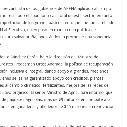
 y mercantilista de los gobiernos de ARENA aplicado al campo
como resultado el abandono casi total de este sector, en tanto
a importación de los granos básicos, enfoque que fue cambiado
N al Ejecutivo, quien puso en marcha una política de
ricultura salvadoreña, apostándole a promover una soberanía
s.
idente Sánchez Cerén, bajo la dirección del Ministro de
 Orestes Fredesman Ortez Andrade, la política de recuperación
visión inclusiva e integral, dando apoyo a grandes, medianos,
uienes se les ha garantizado apoyo con créditos, plantas
es al cambio climático, fertilizantes, mejora de las redes de
cultivo orgánico. El señor Ministro de Agricultura informó; que
a de paquetes agrícolas; más de $9 millones en combate a la
lones en ganadería; y alrededor de $25 millones en renovación
muy beneficioso en la canasta básica alimentaria, en tanto para