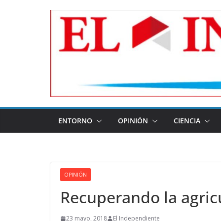
Skip
to
content
ENTORNO
OPINIÓN
CIENCIA
OPINIÓN
Recuperando la agric
23 mayo, 2018
El Independiente