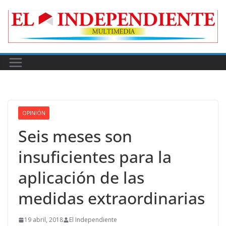
Skip
to
content
OPINIÓN
Seis meses son
insuficientes para la
aplicación de las
medidas extraordinarias
19 abril, 2018
El Independiente