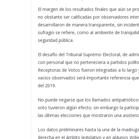
El margen de los resultados finales que aún se pro
no obstante ser calificadas por observadores int
desarrollaron de manera transparente, sin incident
sufragio se refiere, como al ambiente de tranquili
seguridad pública.
El desafío del Tribunal Supremo Electoral, de adm
con personal que no perteneciera a partidos polít
Receptoras de Votos fueron integradas a lo largo 
vacios observados será importante referencia que
del 2019.
No puede negarse que los llamados antipatrióticos
voto tuvieron algún efecto; sin embargo la partic
las últimas elecciones que mostraron una asistenci
Los datos preliminares hasta la una de la madrug
derecha en el ámbito legislativo y en algunos gobie