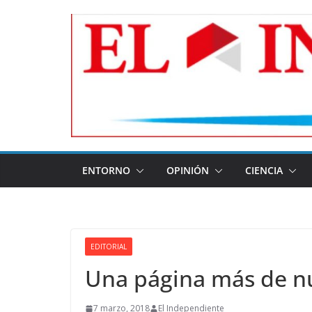
Skip
to
content
ENTORNO
OPINIÓN
CIENCIA
EDITORIAL
Una página más de n
7 marzo, 2018
El Independiente