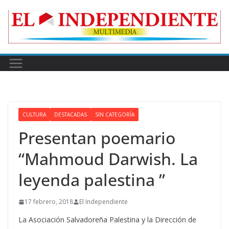
Skip
to
content
CULTURA
DESTACADAS
SIN CATEGORÍA
Presentan poemario
“Mahmoud Darwish. La
leyenda palestina ”
17 febrero, 2018
El Independiente
La Asociación Salvadoreña Palestina y la Dirección de