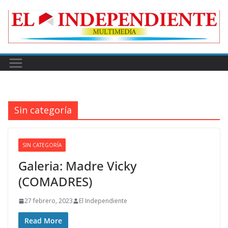
Skip
to
content
Sin categoría
SIN CATEGORÍA
Galeria: Madre Vicky
(COMADRES)
27 febrero, 2023
El Independiente
Read More