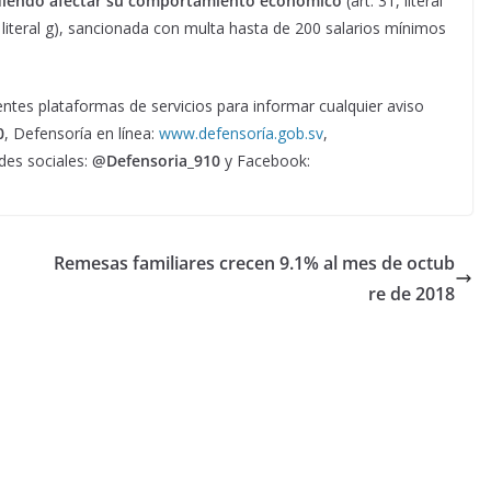
udiendo afectar su comportamiento económico
(art. 31, literal
3, literal g), sancionada con multa hasta de 200 salarios mínimos
ntes plataformas de servicios para informar cualquier aviso
0
, Defensoría en línea:
www.defensoría.gob.sv
,
des sociales:
@Defensoria_910
y Facebook:
Remesas familiares crecen 9.1% al mes de octub
re de 2018