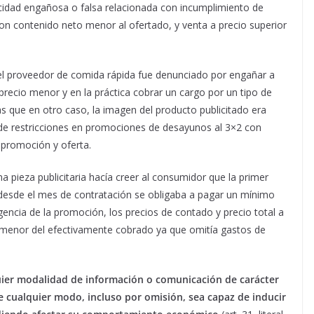
idad engañosa o falsa relacionada con incumplimiento de
on contenido neto menor al ofertado, y venta a precio superior
el proveedor de comida rápida fue denunciado por engañar a
ecio menor y en la práctica cobrar un cargo por un tipo de
as que en otro caso, la imagen del producto publicitado era
ón de restricciones en promociones de desayunos al 3×2 con
 promoción y oferta.
na pieza publicitaria hacía creer al consumidor que la primer
desde el mes de contratación se obligaba a pagar un mínimo
gencia de la promoción, los precios de contado y precio total a
o menor del efectivamente cobrado ya que omitía gastos de
uier modalidad de información o comunicación de carácter
 de cualquier modo, incluso por omisión, sea capaz de inducir