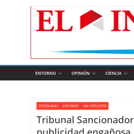
Skip
to
content
ENTORNO
OPINIÓN
CIENCIA
DESTACADAS
ENTORNO
SIN CATEGORÍA
Tribunal Sancionador
publicidad engañosa