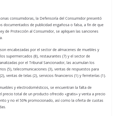
rsonas consumidoras, la Defensoría del Consumidor presentó
os documentados de publicidad engañosa o falsa, a fin de que
 Ley de Protección al Consumidor, se apliquen las sanciones
a.
os son encabezadas por el sector de almacenes de muebles y
os supermercados (8), restaurantes (7) y el sector de
analizadas por el Tribunal Sancionador, las acumulan los
ios (5), telecomunicaciones (3), ventas de respuestos para
), ventas de telas (2), servicios financieros (1) y ferreterías (1).
 muebles y electrodomésticos, se encuentran la falta de
el precio total de un producto ofrecido «gratis» y venta a precio
ento y no el 50% promocionado, así como la oferta de cuotas
das.