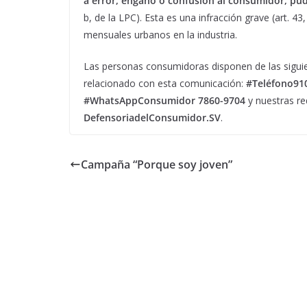
a error, engaño o confusión al consumidor, p
b, de la LPC). Esta es una infracción grave (art. 4
mensuales urbanos en la industria.
Las personas consumidoras disponen de las siguie
relacionado con esta comunicación:
#Teléfono91
#WhatsAppConsumidor 7860-9704
y nuestras re
DefensoriadelConsumidor.SV
.
Campaña “Porque soy joven”