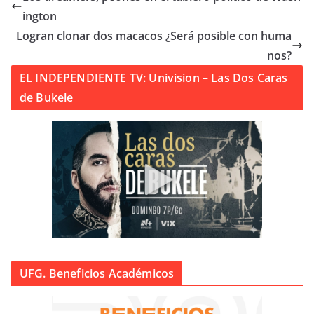
ington
Logran clonar dos macacos ¿Será posible con huma
nos?
EL INDEPENDIENTE TV: Univision – Las Dos Caras
de Bukele
UFG. Beneficios Académicos