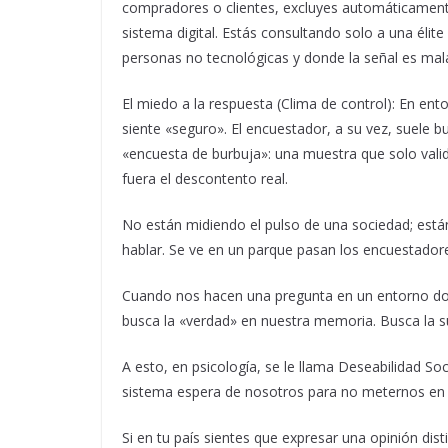
compradores o clientes, excluyes automáticamente
sistema digital. Estás consultando solo a una élit
personas no tecnológicas y donde la señal es mal
El miedo a la respuesta (Clima de control): En ent
siente «seguro». El encuestador, a su vez, suele bu
«encuesta de burbuja»: una muestra que solo vali
fuera el descontento real.
No están midiendo el pulso de una sociedad; está
hablar. Se ve en un parque pasan los encuestadore
Cuando nos hacen una pregunta en un entorno do
busca la «verdad» en nuestra memoria. Busca la s
A esto, en psicología, se le llama Deseabilidad S
sistema espera de nosotros para no meternos en l
Si en tu país sientes que expresar una opinión distin