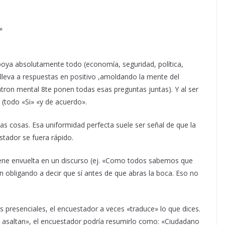
.
»
apoya absolutamente todo (economía, seguridad, política,
lleva a respuestas en positivo ,amoldando la mente del
ron mental 8te ponen todas esas preguntas juntas). Y al ser
 (todo «Si» «y de acuerdo».
s cosas. Esa uniformidad perfecta suele ser señal de que la
stador se fuera rápido.
viene envuelta en un discurso (ej. «Como todos sabemos que
án obligando a decir que sí antes de que abras la boca. Eso no
s presenciales, el encuestador a veces «traduce» lo que dices.
e asaltan», el encuestador podría resumirlo como: «Ciudadano