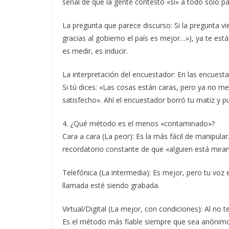
señal de que la gente contestó «sí» a todo solo pa
La pregunta que parece discurso: Si la pregunta 
gracias al gobierno el país es mejor…»), ya te est
es medir, es inducir.
La interpretación del encuestador: En las encuesta
Si tú dices: «Las cosas están caras, pero ya no m
satisfecho». Ahí el encuestador borró tu matiz y p
4. ¿Qué método es el menos «contaminado»?
Cara a cara (La peor): Es la más fácil de manipular
recordatorio constante de que «alguien está mira
Telefónica (La intermedia): Es mejor, pero tu voz
llamada esté siendo grabada.
Virtual/Digital (La mejor, con condiciones): Al no 
Es el método más fiable siempre que sea anónimo.