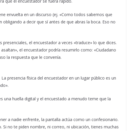
ra que el encuestador se fuera rápido.
viene envuelta en un discurso (ej. «Como todos sabemos que
án obligando a decir que sí antes de que abras la boca. Eso no
s presenciales, el encuestador a veces «traduce» lo que dices.
e asaltan», el encuestador podría resumirlo como: «Ciudadano
uso la respuesta que le convenía.
. La presencia física del encuestador en un lugar público es un
ndo».
 es una huella digital y el encuestado a menudo teme que la
tener a nadie enfrente, la pantalla actúa como un confesionario.
 Si no te piden nombre, ni correo, ni ubicación, tienes muchas