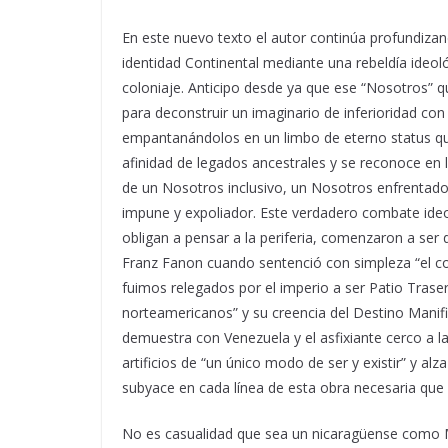
En este nuevo texto el autor continúa profundizan
identidad Continental mediante una rebeldía ide
coloniaje. Anticipo desde ya que ese “Nosotros” 
para deconstruir un imaginario de inferioridad co
empantanándolos en un limbo de eterno status q
afinidad de legados ancestrales y se reconoce en 
de un Nosotros inclusivo, un Nosotros enfrentado
impune y expoliador. Este verdadero combate ideo
obligan a pensar a la periferia, comenzaron a ser
Franz Fanon cuando sentenció con simpleza “el col
fuimos relegados por el imperio a ser Patio Trase
norteamericanos” y su creencia del Destino Mani
demuestra con Venezuela y el asfixiante cerco a la
artificios de “un único modo de ser y existir” y alz
subyace en cada línea de esta obra necesaria que
No es casualidad que sea un nicaragüense como M