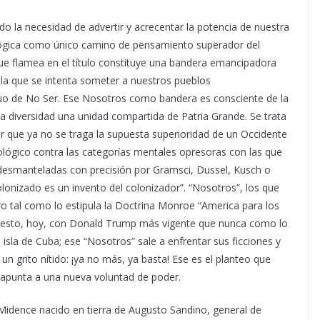
do la necesidad de advertir y acrecentar la potencia de nuestra
ológica como único camino de pensamiento superador del
que flamea en el título constituye una bandera emancipadora
n la que se intenta someter a nuestros pueblos
uo de No Ser. Ese Nosotros como bandera es consciente de la
la diversidad una unidad compartida de Patria Grande. Se trata
r que ya no se traga la supuesta superioridad de un Occidente
lógico contra las categorías mentales opresoras con las que
 desmanteladas con precisión por Gramsci, Dussel, Kusch o
onizado es un invento del colonizador”. “Nosotros”, los que
ro tal como lo estipula la Doctrina Monroe “America para los
fiesto, hoy, con Donald Trump más vigente que nunca como lo
 isla de Cuba; ese “Nosotros” sale a enfrentar sus ficciones y
a un grito nítido: ¡ya no más, ya basta! Ese es el planteo que
 apunta a una nueva voluntad de poder.
idence nacido en tierra de Augusto Sandino, general de