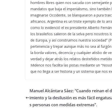
hombres libres quien nos sacuda con semejante pr
mandatos que baja el imperialismo, sino también h
imaginarse Occidente, se blanquearon a pura traició
africanos. Argentina es un triste ejemplo de lo arr
como lo evidenció el ex presidente Alberto Fernánd
los brasileños salieron de la selva pero nosotros 
de Europa, y así construimos nuestra sociedad” (P
pertenencia y trepar aunque más no sea al furgón 
la borda valores, decencia y cualquier atisbo de
verdad y dejar atrás los relatos desteñidos metid
Midence nos facilita las pistas mediante un “Nosot
que no llega a ser historia y un sistema que nos ex
Manuel Alcántara Sáez: “Cuando reinan el 
imiento y la desilusión es más fácil engatusa
s personas con medidas extremas”.