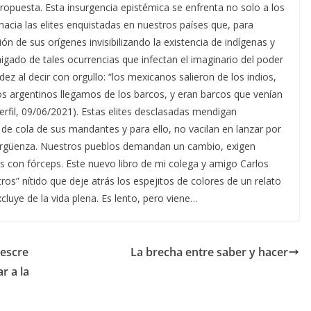
opuesta. Esta insurgencia epistémica se enfrenta no solo a los
acia las elites enquistadas en nuestros países que, para
n de sus orígenes invisibilizando la existencia de indígenas y
aigado de tales ocurrencias que infectan el imaginario del poder
ez al decir con orgullo: “los mexicanos salieron de los indios,
los argentinos llegamos de los barcos, y eran barcos que venían
erfil, 09/06/2021). Estas elites desclasadas mendigan
de cola de sus mandantes y para ello, no vacilan en lanzar por
 vergüenza. Nuestros pueblos demandan un cambio, exigen
os con fórceps. Este nuevo libro de mi colega y amigo Carlos
ros” nítido que deje atrás los espejitos de colores de un relato
cluye de la vida plena. Es lento, pero viene…
descre
La brecha entre saber y hacer
r a la