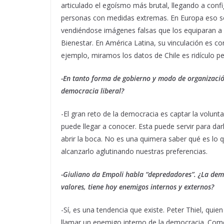
articulado el egoísmo más brutal, llegando a confi
personas con medidas extremas. En Europa eso se a
vendiéndose imágenes falsas que los equiparan a 
Bienestar. En América Latina, su vinculación es con 
ejemplo, miramos los datos de Chile es ridículo 
-En tanto forma de gobierno y modo de organizació
democracia liberal?
-El gran reto de la democracia es captar la voluntad
puede llegar a conocer. Esta puede servir para da
abrir la boca. No es una quimera saber qué es lo
alcanzarlo aglutinando nuestras preferencias.
-Giuliano da Empoli habla “depredadores”. ¿La de
valores, tiene hoy enemigos internos y externos?
-Sí, es una tendencia que existe. Peter Thiel, qu
llamar un enemigo interno de la democracia. Com