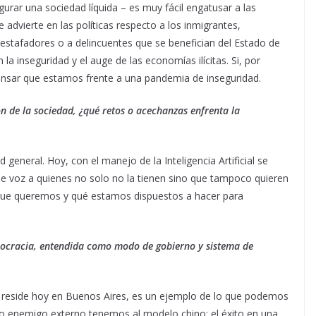
gurar una sociedad líquida – es muy fácil engatusar a las
dvierte en las políticas respecto a los inmigrantes,
estafadores o a delincuentes que se benefician del Estado de
la inseguridad y el auge de las economías ilícitas. Si, por
pensar que estamos frente a una pandemia de inseguridad.
n de la sociedad, ¿qué retos o acechanzas enfrenta la
 general. Hoy, con el manejo de la Inteligencia Artificial se
rle voz a quienes no solo no la tienen sino que tampoco quieren
 que queremos y qué estamos dispuestos a hacer para
mocracia, entendida como modo de gobierno y sistema de
ien reside hoy en Buenos Aires, es un ejemplo de lo que podemos
o enemigo externo tenemos al modelo chino: el éxito en una