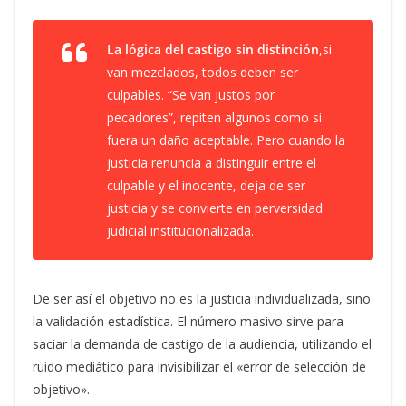
La lógica del castigo sin distinción
,si
van mezclados, todos deben ser
culpables. “Se van justos por
pecadores”, repiten algunos como si
fuera un daño aceptable. Pero cuando la
justicia renuncia a distinguir entre el
culpable y el inocente, deja de ser
justicia y se convierte en perversidad
judicial institucionalizada.
De ser así el objetivo no es la justicia individualizada, sino
la validación estadística. El número masivo sirve para
saciar la demanda de castigo de la audiencia, utilizando el
ruido mediático para invisibilizar el «error de selección de
objetivo».