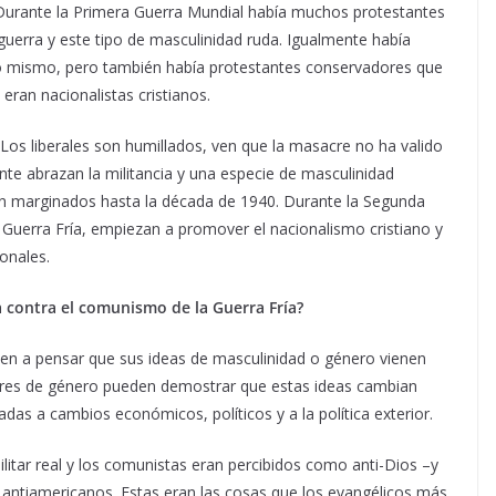
urante la Primera Guerra Mundial había muchos protestantes
 guerra y este tipo de masculinidad ruda. Igualmente había
o mismo, pero también había protestantes conservadores que
eran nacionalistas cristianos.
 Los liberales son humillados, ven que la masacre no ha valido
nte abrazan la militancia y una especie de masculinidad
en marginados hasta la década de 1940. Durante la Segunda
a Guerra Fría, empiezan a promover el nacionalismo cristiano y
ionales.
a contra el comunismo de la Guerra Fría?
en a pensar que sus ideas de masculinidad o género vienen
dores de género pueden demostrar que estas ideas cambian
das a cambios económicos, políticos y a la política exterior.
itar real y los comunistas eran percibidos como anti-Dios –y
a y antiamericanos. Estas eran las cosas que los evangélicos más