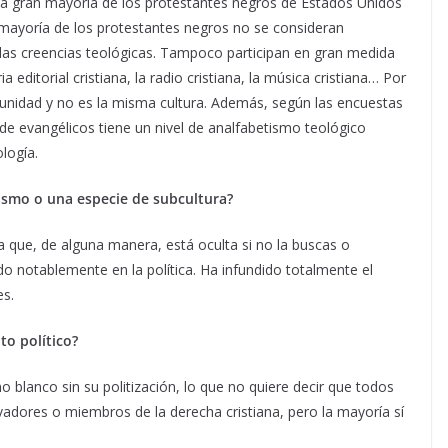
a, la gran mayoría de los protestantes negros de Estados Unidos
n mayoría de los protestantes negros no se consideran
las creencias teológicas. Tampoco participan en gran medida
 editorial cristiana, la radio cristiana, la música cristiana… Por
munidad y no es la misma cultura. Además, según las encuestas
de evangélicos tiene un nivel de analfabetismo teológico
logía.
alismo o una especie de subcultura?
 que, de alguna manera, está oculta si no la buscas o
ido notablemente en la política. Ha infundido totalmente el
es.
to político?
 blanco sin su politización, lo que no quiere decir que todos
adores o miembros de la derecha cristiana, pero la mayoría sí