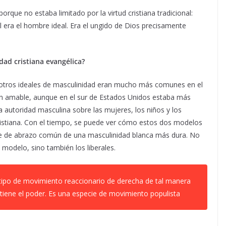
rque no estaba limitado por la virtud cristiana tradicional:
l era el hombre ideal. Era el ungido de Dios precisamente
dad cristiana evangélica?
otros ideales de masculinidad eran mucho más comunes en el
 amable, aunque en el sur de Estados Unidos estaba más
la autoridad masculina sobre las mujeres, los niños y los
stiana. Con el tiempo, se puede ver cómo estos dos modelos
ecie de abrazo común de una masculinidad blanca más dura. No
modelo, sino también los liberales.
tipo de movimiento reaccionario de derecha de tal manera
a tiene el poder. Es una especie de movimiento populista