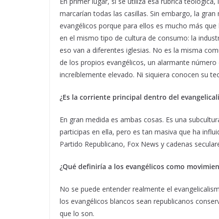
En primer lugar, si se utiliza esa rúbrica teológic
marcarían todas las casillas. Sin embargo, la gra
evangélicos porque para ellos es mucho más que 
en el mismo tipo de cultura de consumo: la industria
eso van a diferentes iglesias. No es la misma co
de los propios evangélicos, un alarmante número 
increíblemente elevado. Ni siquiera conocen su teo
¿Es la corriente principal dentro del evangelic
En gran medida es ambas cosas. Es una subcultura
participas en ella, pero es tan masiva que ha influ
Partido Republicano, Fox News y cadenas secular
¿Qué definiría a los evangélicos como movimien
No se puede entender realmente el evangelicalismo
los evangélicos blancos sean republicanos conserv
que lo son.