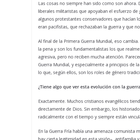
Las cosas no siempre han sido como son ahora. D
liberales militaristas que apoyaban el esfuerzo de
algunos protestantes conservadores que hacían l
eran pacifistas, que rechazaban la guerra y que no 
Al final de la Primera Guerra Mundial, eso cambia.
la pena y son los fundamentalistas los que realme
agresiva, pero no reciben mucha atención. Parec
Guerra Mundial, y especialmente a principios de l
lo que, según ellos, son los roles de género tradic
¿Tiene algo que ver esta evolución con la guerr
Exactamente. Muchos cristianos evangélicos tiend
directamente de Dios. Sin embargo, los historia
radicalmente con el tiempo y siempre están vincula
En la Guerra Fría había una amenaza comunista mil
hay cierta legitimidad en esta visión–, antifamili