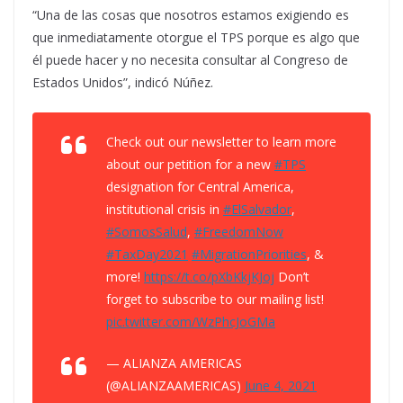
“Una de las cosas que nosotros estamos exigiendo es
que inmediatamente otorgue el TPS porque es algo que
él puede hacer y no necesita consultar al Congreso de
Estados Unidos”, indicó Núñez.
Check out our newsletter to learn more
about our petition for a new
#TPS
designation for Central America,
institutional crisis in
#ElSalvador
,
#SomosSalud
,
#FreedomNow
#TaxDay2021
#MigrationPriorities
, &
more!
https://t.co/pXbKkjKJoj
Don’t
forget to subscribe to our mailing list!
pic.twitter.com/WzPhcJoGMa
— ALIANZA AMERICAS
(@ALIANZAAMERICAS)
June 4, 2021