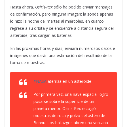
Hasta ahora,
Osiris-Rex
sólo ha podido enviar mensajes
de confirmación, pero ninguna imagen: la sonda apenas
lo hizo la noche del martes al miércoles, en cuanto
regrese a su órbita y se encuentre a distancia segura del
asteroide, tras cargar las baterías.
En las próximas horas y días, enviará numerosos datos e
imágenes que darán una estimación del resultado de la
toma de muestras.
#NASA
aterriza en un asteroide
Por primera vez, una nave espacial logró
posarse sobre la superficie de un
planeta menor. Osiris-Rex recogió
muestras de roca y polvo del asteroide
Bennu. Los hallazgos abren una ventana