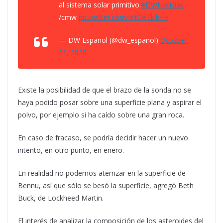
al sistema solar primitivo.
#DWNoticias
/cmw
pic.twitter.com/mtOeEkibHv
— DW Español (@dw_espanol)
October
21, 2020
Existe la posibilidad de que el brazo de la sonda no se
haya podido posar sobre una superficie plana y aspirar el
polvo, por ejemplo si ha caído sobre una gran roca.
En caso de fracaso, se podría decidir hacer un nuevo
intento, en otro punto, en enero.
En realidad no podemos aterrizar en la superficie de
Bennu, así que sólo se besó la superficie
, agregó Beth
Buck, de Lockheed Martin.
El interés de analizar la composición de los asteroides del