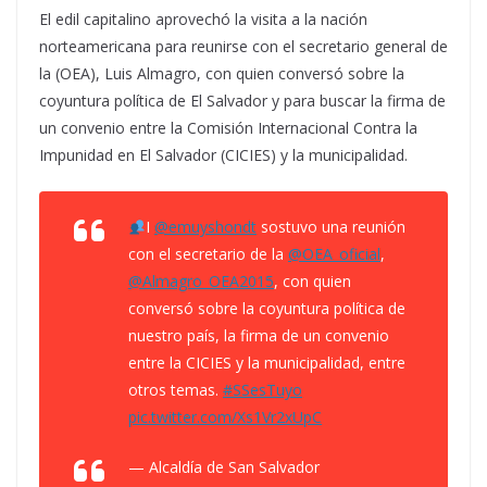
El edil capitalino aprovechó la visita a la nación
norteamericana para reunirse con el secretario general de
la (OEA), Luis Almagro, con quien conversó sobre la
coyuntura política de El Salvador y para buscar la firma de
un convenio entre la Comisión Internacional Contra la
Impunidad en El Salvador (CICIES) y la municipalidad.
I
@emuyshondt
sostuvo una reunión
con el secretario de la
@OEA_oficial
,
@Almagro_OEA2015
, con quien
conversó sobre la coyuntura política de
nuestro país, la firma de un convenio
entre la CICIES y la municipalidad, entre
otros temas.
#SSesTuyo
pic.twitter.com/Xs1Vr2xUpC
— Alcaldía de San Salvador