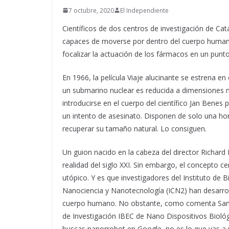
7 octubre, 2020
El Independiente
Científicos de dos centros de investigación de Ca
capaces de moverse por dentro del cuerpo humano
focalizar la actuación de los fármacos en un pun
En 1966, la película Viaje alucinante se estrena en c
un submarino nuclear es reducida a dimensiones 
introducirse en el cuerpo del científico Jan Benes
un intento de asesinato. Disponen de solo una hor
recuperar su tamaño natural. Lo consiguen.
Un guion nacido en la cabeza del director Richard 
realidad del siglo XXI. Sin embargo, el concepto ce
utópico. Y es que investigadores del Instituto de B
Nanociencia y Nanotecnología (ICN2) han desarro
cuerpo humano. No obstante, como comenta Samuel
de Investigación IBEC de Nano Dispositivos Biológi
buscas nanorrobot en Google, no es lo que vas a ver