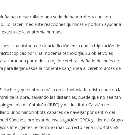
taluña han desarrollado una serie de nanorrobots que son
. Lo hacen mediante reacciones químicas y podrían ayudar a
to exacto de la anatomía humana.
ines. Una historia de ciencia ficción en la que la tripulación de
microscópicas por una moderna tecnología. Su objetivo es
 para curar una parte de su tejido cerebral, dañado después de
a para llegar desde la corriente sanguínea al cerebro antes de
Fleischer y que entona más con la fantasía futurista que con la
ntral de la obra, salvando las distancias, puede que no sea tan
ioingeniería de Cataluña (IBEC) y del Instituto Catalán de
llado unos nanorrobots capaces de navegar por dentro del
 Sánchez, profesor de investigación ICREA y líder del Grupo
cos Inteligentes, el término más correcto sería LipoBots. «Si
 aquí», dice el científico.