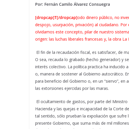
Por: Fernán Camilo Álvarez Consuegra
[dropcap]T[/dropcap]
odo dinero público, no inver
despojo, usurpación, privación) al ciudadano. Por el
olvidamos este concepto, pilar de nuestro sistema 
origen: las luchas liberales francesas y, la obra La 
El fin de la recaudación fiscal, es satisfacer, de
O sea, recauda lo grabado (hecho generador) y se 
interés colectivo. La política practica ha inducido
o, manera de sostener al Gobierno autocrático. E
para beneficio del Gobierno o, en un “siervo”, en a
las extorsiones ejercidas por las maras.
El ocultamiento de gastos, por parte del Ministro d
Hacienda y las quejas e incapacidad de la Corte de
tal sentido, sólo prueban la expoliación que sufre 
presente Gobierno, que suma más de mil millones