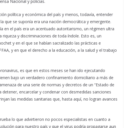
ensa Nacional y policías.
ión política y económica del país y menos, todavía, entender
en la que se suponía era una nación democrática y emergente.
a en el país era un acentuado autoritarismo, un régimen ultra
a riqueza y discriminaciones de toda índole. Esto es, un
ochet y en el que se habían sacralizado las prácticas e
AA, y en que el derecho a la educación, a la salud y el trabajo
oronavirus, es que en estos meses se han ido ejecutando
tienen bajo un verdadero confinamiento domiciliario a más de
a amenaza de una serie de normas y decretos de un “Estado de
ara detener, encarcelar y condenar con desmedidas sanciones
frinjan las medidas sanitarias que, hasta aquí, no logran avances
ueba lo que advirtieron no pocos especialistas en cuanto a
solución para nuestro país y que el virus podría propagarse aun