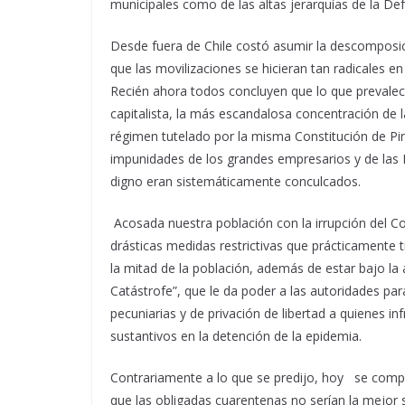
municipales como de las altas jerarquías de la Def
Desde fuera de Chile costó asumir la descomposic
que las movilizaciones se hicieran tan radicales 
Recién ahora todos concluyen que lo que prevalecí
capitalista, la más escandalosa concentración de l
régimen tutelado por la misma Constitución de Pin
impunidades de los grandes empresarios y de las FF
digno eran sistemáticamente conculcados.
Acosada nuestra población con la irrupción del C
drásticas medidas restrictivas que prácticamente 
la mitad de la población, además de estar bajo l
Catástrofe”, que le da poder a las autoridades p
pecuniarias y de privación de libertad a quienes in
sustantivos en la detención de la epidemia.
Contrariamente a lo que se predijo, hoy
se compr
que las obligadas cuarentenas no serían la mejor 