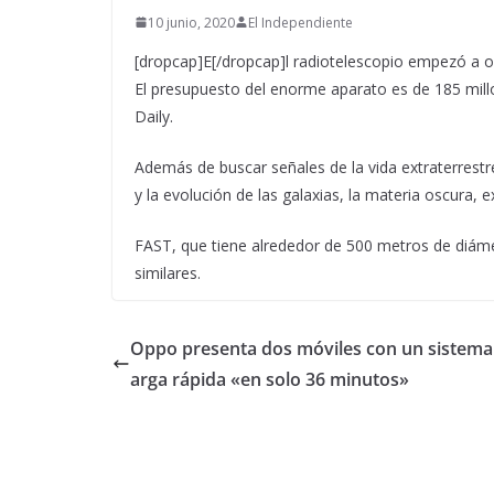
10 junio, 2020
El Independiente
[dropcap]E[/dropcap]l radiotelescopio empezó a op
El presupuesto del enorme aparato es de 185 mill
Daily.
Además de buscar señales de la vida extraterrestre,
y la evolución de las galaxias, la materia oscura, e
FAST, que tiene alrededor de 500 metros de diáme
similares.
Oppo presenta dos móviles con un sistema
arga rápida «en solo 36 minutos»